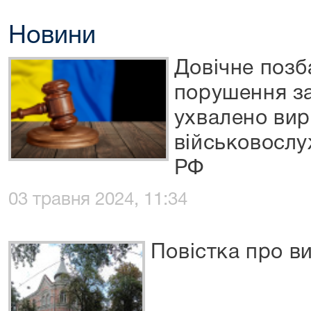
Новини
Довічне позб
порушення зак
ухвалено ви
військовосл
РФ
03 травня 2024, 11:34
Повістка про в