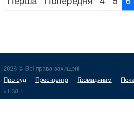
Перша
Попередня
4
5
6
2026 © Всі права захищені
Про суд
Прес-центр
Громадянам
Пока
v1.38.1