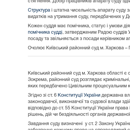
стягнення. Добір працівників апарату суду зді
Структура
і штатна чисельність апарату суду
видатків на утримання суду, передбачених у 
Кожен суддя має помічника, статус і умови ді
помічника судді
, затвердженим Радою суддів 
посаду та звільняється з посади керівником а
Очолює Київський районний суд м. Харкова – 
Київський районний суд м. Харкова області є с
Зокрема, районний суд розглядає кримінальні,
яких передбачено Цивільним процесуальним к
Згідно зі ст. 6
Конституції України
державна влад
законодавчої, виконавчої та судової влади зд
відповідно до ст. 55 Конституції України пра
рішень, дій чи бездіяльності органів державно
Завдання суду визначені у ст. 2 Закону Україн