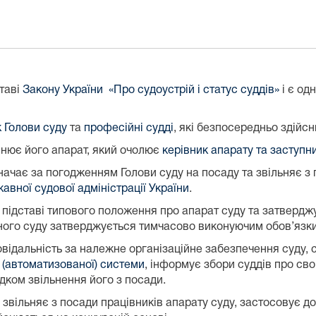
ставі
Закону України «Про судоустрій і статус суддів»
і є од
к Голови суду
та
професійні судді
, які безпосередньо здійс
снює його апарат, який очолює
керівник апарату та заступни
начає за погодженням Голови суду на посаду та звільняє з
авної судової адміністрації України
.
підставі типового положення про апарат суду та затверджу
ого суду затверджується тимчасово виконуючим обов’язки 
відальність за належне організаційне забезпечення суду, с
 (автоматизованої) системи
, інформує збори суддів про св
ідком звільнення його з посади.
 звільняє з посади працівників апарату суду, застосовує д