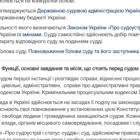
йснюється на конкурсній основі.
 затверджуються
Державною судовою адміністрацією Украї
Державному бюджеті України.
яльності якого визначаються
Законом України «Про судоустрі
України
із змінами.
Судді самостійно здійснюють добір поміч
парату відповідного суду за поданням судді.
Голова суду.
Повноваження Голови суду та його заступника
Функції, основні завдання та місія, що стоять перед судом
удом першої інстанції і розглядає справи, віднесені проце
 цивільні, адміністративні, справи про адміністративні пра
одексом України, Кримінальним процесуальним кодексом 
а в Україні здійснюється на засадах її поділу на законода
ійснюють свої повноваження у встановлених цією Конституці
ва і свободи людини і громадянина захищаються судом. Кож
ї влади, органів місцевого самоврядування, посадових і сл
и «Про судоустрій і статус суддів»: суд, здійснюючи право