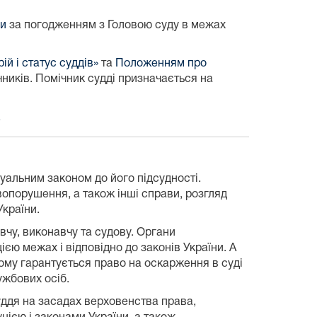
ни
за погодженням з Головою суду в межах
й і статус суддів»
та
Положенням про
ників. Помічник судді призначається на
.
суальним законом до його підсудності.
вопорушення, а також інші справи, розгляд
України.
вчу, виконавчу та судову. Органи
єю межах і відповідно до законів України. А
ному гарантується право на оскарження в суді
ужбових осіб.
суддя на засадах верховенства права,