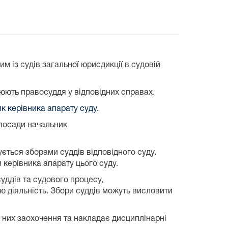
ним із судів загальної юрисдикції в судовій
нюють правосуддя у відповідних справах.
к керівника апарату суду.
 посади начальник
ється зборами суддів відповідного суду.
керівника апарату цього суду.
уддів та судового процесу,
ою діяльність. Збори суддів можуть висловити
о них заохочення та накладає дисциплінарні