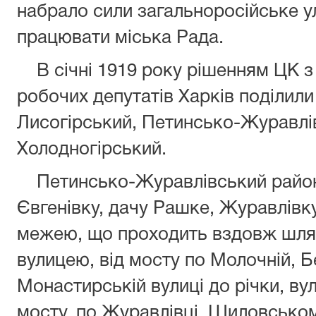
набрало сили загальноросійське у
працювати міська Рада.
В січні 1919 року рішенням ЦК з
робочих депутатів Харків поділили 
Лисогірський, Петинсько-Журавлі
Холодногірський.
Петинсько-Журавлівський район 
Євгенівку, дачу Рашке, Журавлівку,
межею, що проходить вздовж шлях
вулицею, від мосту по Молочній, Б
Монастирській вулиці до річки, в
мосту, по Журавлівці, Шиловсько