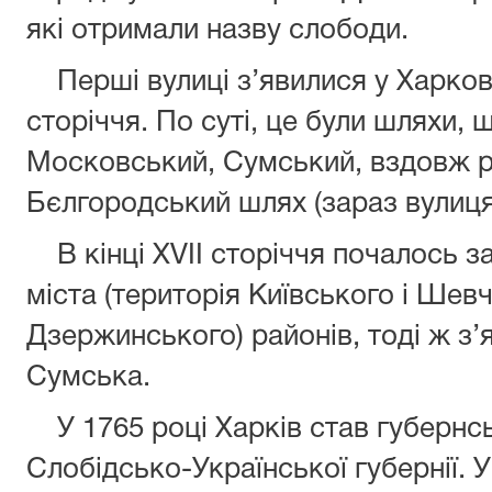
які отримали назву слободи.
Перші вулиці з’явилися у Харкові 
сторіччя. По суті, це були шляхи, щ
Московський, Сумський, вздовж рі
Бєлгородський шлях (зараз вулиця
В кінці XVII сторіччя почалось за
міста (територія Київського і Шев
Дзержинського) районів, тоді ж з’
Сумська.
У 1765 році Харків став губернс
Слобідсько-Української губернії. У