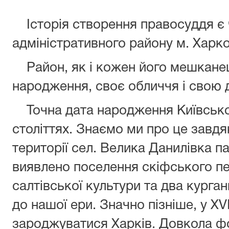
Історія створення правосуддя є ч
адміністративного району м. Харко
Район, як і кожен його мешканец
народження, своє обличчя і свою 
Точна дата народження Київськог
століттях. Знаємо ми про це завд
території сел. Велика Данилівка па
виявлено поселення скіфського п
салтівської культури та два курганн
до нашої ери. Значно пізніше, у XVI
зароджуватися Харків. Довкола фо