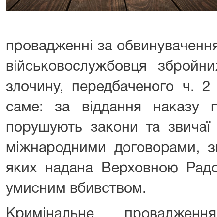
провадженні за обвинуваченн
військовослужбовця збройн
злочину, передбаченого ч. 2
саме: за віддання наказу п
порушують закони та звичаї 
міжнародними договорами, зг
яких надана Верховною Радо
умисним вбивством.
Кримінальне проваджен