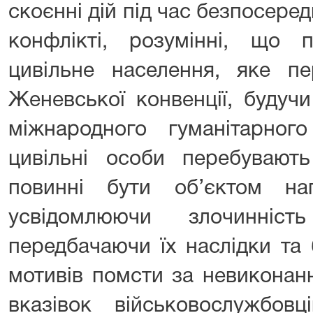
скоєнні дій під час безпосеред
конфлікті, розумінні, що
цивільне населення, яке пе
Женевської конвенції, будуч
міжнародного гуманітарно
цивільні особи перебувают
повинні бути об’єктом на
усвідомлюючи злочинніс
передбачаючи їх наслідки та
мотивів помсти за невиконан
вказівок військовослужб