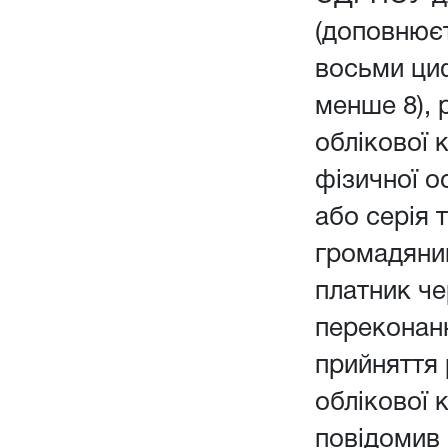
(доповнюєт
восьми ци
менше 8), 
облікової 
фізичної о
або серія 
громадянин
платник чер
переконанн
прийняття
облікової 
повідомив 