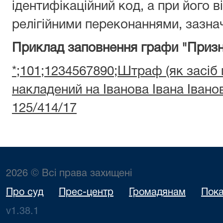
ідентифікаційний код, а при його ві
релігійними переконаннями, зазнач
Приклад заповнення графи "Призн
*;101;1234567890;Штраф (як засіб
накладений на Іванова Івана Іван
125/414/17
2026 © Всі права захищені
Про суд
Прес-центр
Громадянам
Пока
v1.38.1