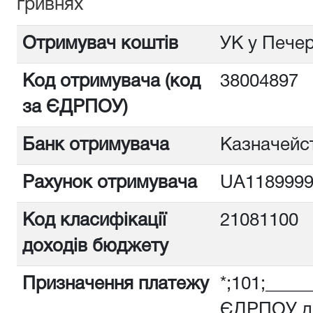
гривнях
Отримувач коштів
УК у Печер
Код отримувача (код
38004897
за ЄДРПОУ)
Банк отримувача
Казначейст
Рахунок отримувача
UA1189999
Код класифікації
21081100
доходів бюджету
Призначення платежу
*;101;_____
ЄДРПОУ дл