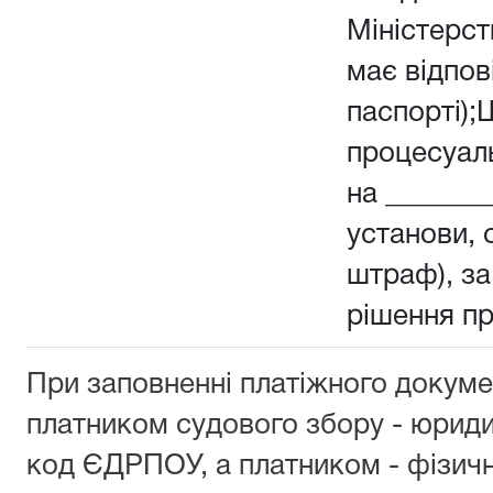
Міністерств
має відпов
паспорті);
процесуал
на _______
установи, о
штраф), з
рішення п
При заповненні платіжного докуме
платником судового збору - юрид
код ЄДРПОУ, а платником - фізич