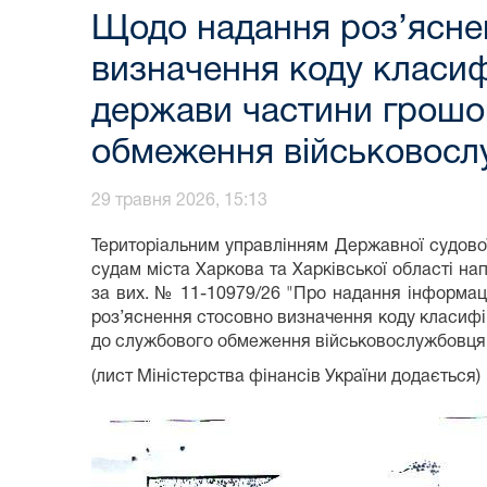
Щодо надання роз’яснен
визначення коду класиф
держави частини грошо
обмеження військовосл
29 травня 2026, 15:13
Територіальним управлінням Державної судової 
судам міста Харкова та Харківської області нап
за вих. № 11-10979/26 "Про надання інформаці
роз’яснення стосовно визначення коду класифі
до службового обмеження військовослужбовця з
(лист Міністерства фінансів України додається)