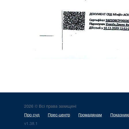
2026 © Всі права захищені
Про суд
Прес-центр
Громадянам
Показники
v1.38.1