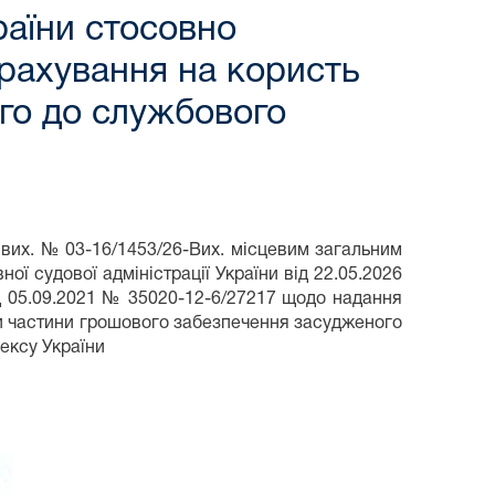
раїни стосовно
арахування на користь
го до службового
а вих. № 03-16/1453/26-Вих. місцевим загальним
ої судової адміністрації України від 22.05.2026
ід 05.09.2021 № 35020-12-6/27217 щодо надання
ви частини грошового забезпечення засудженого
ексу України