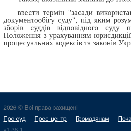
ввести термін "засади використа
документообігу суду", під яким розу
зборів суддів відповідного суду 
Положення з урахуванням юрисдикції 
процесуальних кодексів та законів Укр
2026 © Всі права захищені
Про суд
Прес-центр
Громадянам
Пока
v1.38.1