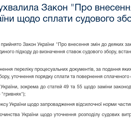
ухвалила Закон "Про внесенн
аїни щодо сплати судового зб
 прийнято Закон України
"Про внесення змін до деяких за
ного підходу до визначення ставок судового збору, встан
чнення переліку процесуальних документів, за подання яких
збору, уточнення порядку сплати та повернення сплаченого 
країни, зокрема до статей 49 та 55 щодо заміни законода
 "гривнях");
ексу України щодо запровадження відсилочної норми частини
дочинства України щодо уточнення розподілу судових вит