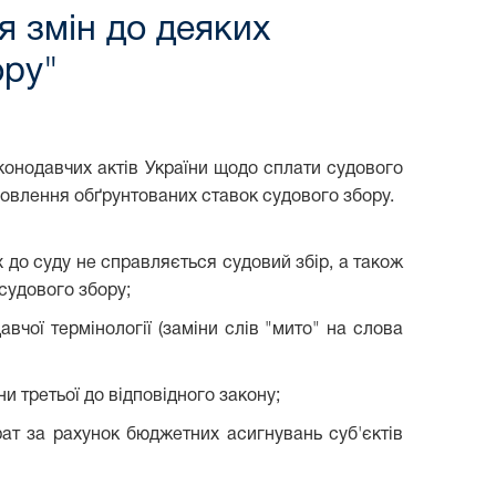
я змін до деяких
ору"
конодавчих актів України щодо сплати судового
овлення обґрунтованих ставок судового збору.
 до суду не справляється судовий збір, а також
судового збору;
вчої термінології (заміни слів "мито" на слова
 третьої до відповідного закону;
рат за рахунок бюджетних асигнувань суб'єктів