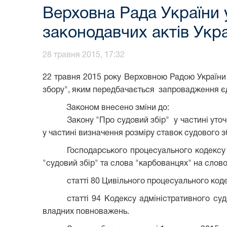
Верховна Рада України 
законодавчих актів Укр
28 травня 2015, 17:32
22 травня 2015 року Верховною Радою України
збору", яким
передбачається запровадження єди
Законом внесено зміни до:
Закону "Про судовий збір" у частині уто
у частині визначення розміру ставок судового 
Господарського процесуального кодексу У
"судовий збір" та слова "карбованцях" на слово
статті 80 Цивільного процесуального код
статті 94 Кодексу адміністративного су
владних повноважень.