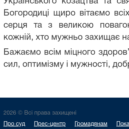
Українського козацтва та св
Богородиці щиро вітаємо всіх
серця та з великою поваг
кожній, хто мужньо захищає 
Бажаємо всім міцного здоров’я
сил, оптимізму і мужності, доб
2026 © Всі права захищені
Про суд
Прес-центр
Громадянам
Пока