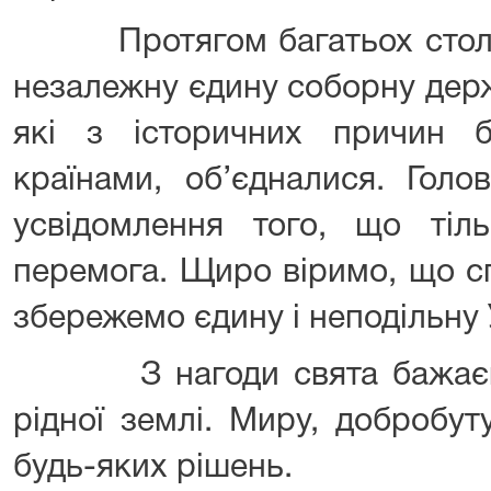
Протягом багатьох століть
незалежну єдину соборну держ
які з історичних причин б
країнами, об’єдналися. Гол
усвідомлення того, що тіл
перемога. Щиро віримо, що с
збережемо єдину і неподільну 
З нагоди свята бажаємо 
рідної землі. Миру, добробут
будь-яких рішень.