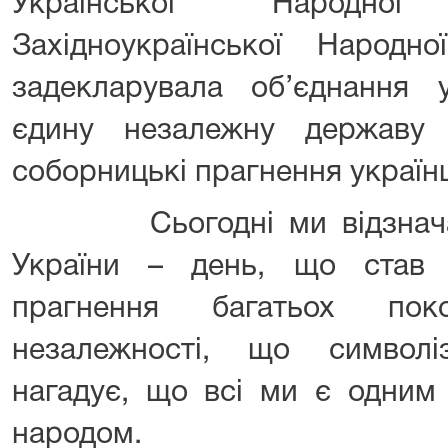
Української Народно
Західноукраїнської Народно
задекларувала об’єднання 
єдину незалежну державу 
соборницькі прагнення українц
Сьогодні ми відзначаєм
України – день, що став в
прагнення багатьох пок
незалежності, що символі
нагадує, що всі ми є одним
народом.