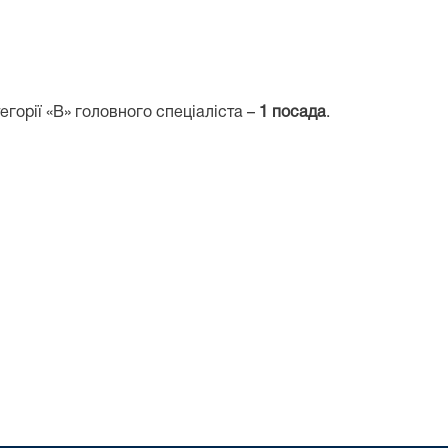
горії «В» головного спеціаліста –
1
посадa
.